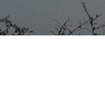
PRONUNCIAMIENTO 28/08/20
En la Mañana de Hoy se realizó una reunión en el
Municipio de Pronunciamiento con el Gerente de Anses
Mario Carballo y el Titular de PAMI Sergio Bertelotti de
la cual Participaron el Senador Horacio Amavet y los