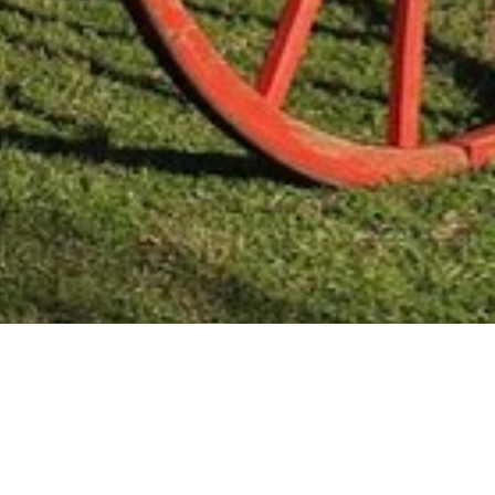
Mas Noticias
Colón
(4838)
Concepción Del Uruguay
(321)