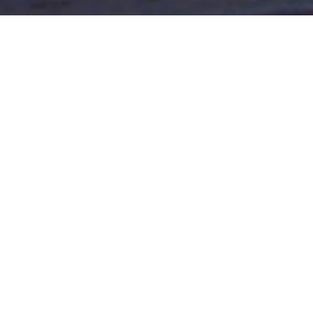
SAN JOSÈ – AVANZA LA SALA
DE RE BOMBEO EN SANTA
TERESITA
Más y mejores obras
Avanza la sala de re bombero en Santa Teresita
El Secretario de Gobierno y Hacienda Lino Bard, junto