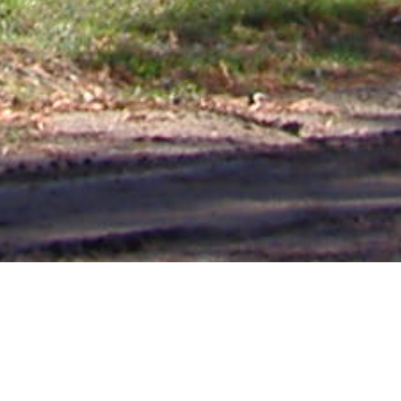
Mas Noticias
Colón
(4838)
Concepción Del Uruguay
(321)