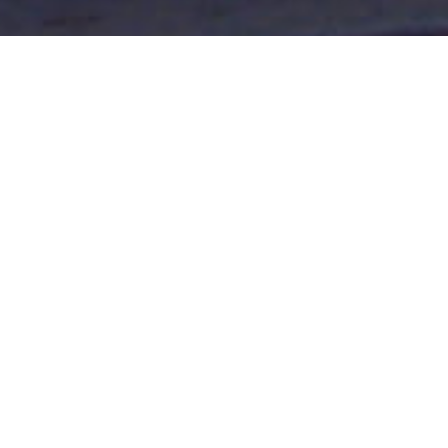
SAN JOSÉ 17/09/20 Vanesa
Fornier: “los femicidios son
tapa en los diarios todos los
dìas, al igual que las
violaciones y tenemos un gran
trabajo por delante”
Esta mañana en su despacho, el Intendente Gustavo
Bastian, recibió a la flamante referente del Área de