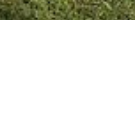
SAN JOSÉ 26/06/20 El
Municipio de San José plantea
sus prioridades frente a la crisis
sanitaria
La pandemia del coronavirus genera nuevos escenarios
y gestiones para todos los gobierno; desde el Municipio
de San José, para hacer frente al fortalecimiento de los