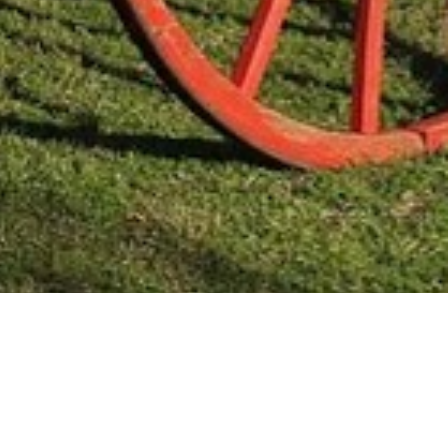
Mas Noticias
Colón
(4838)
Concepción Del Uruguay
(321)