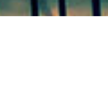
SAN JOSÉ 24/09/20 San José
participó de la instancia local
de los Juegos Culturales Evita.
Esta es una de las primeras instancias en que la ciudad
se suma al programa de Juegos Culturales Evita que se
realiza desde el año 2006 en nuestro país buscando el
acceso y la promoción de la cultura en niños, niñas y