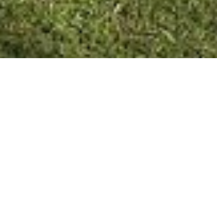
SAN JOSÉ 05/08/20
En el marco de la Semana de la lactancia materna desde
la Municipalidad de San José destacamos la importancia
de apoyar y acompañar a las personas en proceso de
lactancia en todos los ámbitos laborales y educativos y
también en el entorno familiar y comunitario.