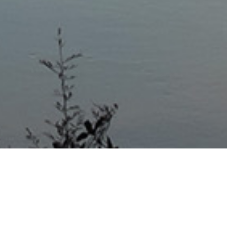
Mas Noticias
Colón
(4838)
Concepción Del Uruguay
(321)