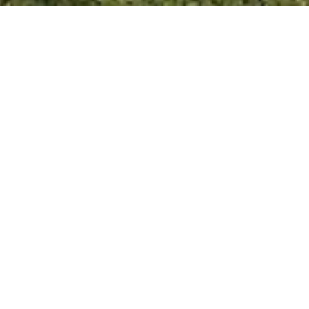
SAN JOSÉ 14/10/20
Trascendidos los hechos sobre
el presupuesto 2020 el
Intendente Gustavo Bastian
informó que inició un sumario
de investigación para que se
esclarezcan los hechos.
Bastian explicó que recibió por parte de la gestión