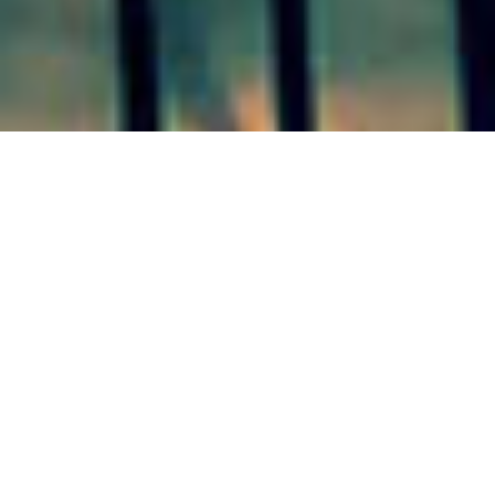
SAN JOSÉ 24/09/20
Este viernes 25 de septiembre, frente al Cine Urquiza
de nuestra ciudad, de 10 a 15 horas se pone en marcha
la venta de productos locales del “Mercado Regional y
Solidario” impulsado por el Municipio Sanjosesino.