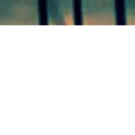
SAN SALVADOR 30/08/20 En la
noche de este sábado, se habría
producido un hecho donde una
menor de 11 años habría sido
abusada por su padrastro en la
localidad de General Campos,
según pudo saber