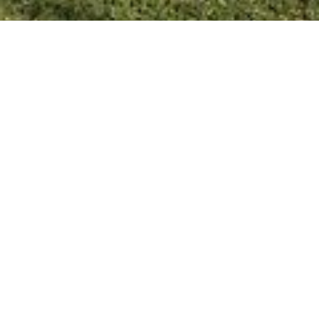
UBAJAY 17/09/20 Aviso
Importante de la Oficina de
Rentas.
Estimados contribuyentes desde el Área Rentas-
Cobranzas se informa a la comunidad, que a partir de
21/09/20, toda persona que posea cuenta bancaria y
por lo tanto tarjeta de Débito, podrá abonar por este
medio todo concepto de cobro vía sistema Entre Ríos