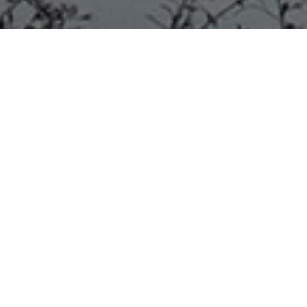
UBAJAY – El próximo 29 de
septiembre se descubrirá un
busto de Francisco Ramírez
tallado en madera
El descubrimiento del monumento hace alusión al
Bicentenario de la provincia de Entre Ríos, será a las
9.30Hs en la plazoleta que está ubicada en Colectora
Este y Las Camelias. Esta propuesta se enmarca en la