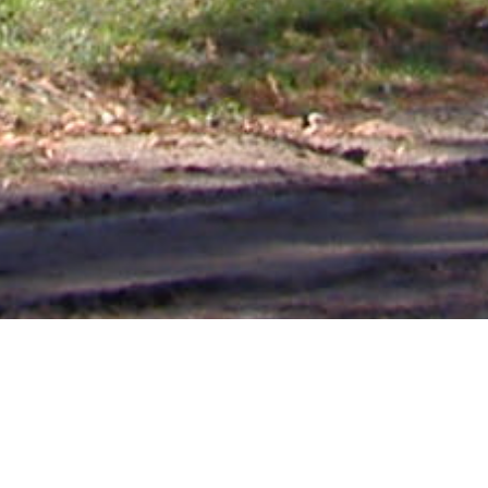
Mas Noticias
Colón
(4838)
Concepción Del Uruguay
(321)