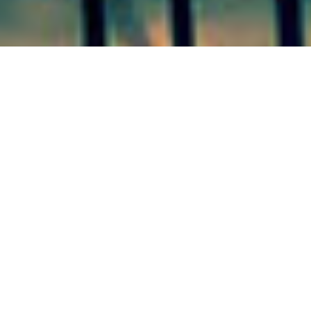
VILLA ELISA 31/09/20
Por más
información al respecto, se
invita a los interesados,
instituciones, clubes, entre
otros, a contactarse con la Dra.
Yanina Michel, desde la
Dirección de Desarrollo Social y