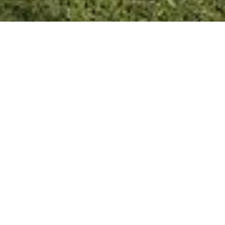
VILA ELISA 23/09/20
Para
participar sólo es necesario
conectarse al canal de Youtube
en el día y horario de cada
charla.
Suscribite
https://www.youtube.
BEUp5dw/