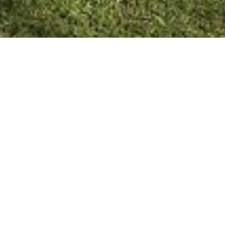
VILLA ELISA 13/09/20
Reciben
formación específica en las
siguientes materias:
Matemática; Lengua
(Estrategias de Trabajo
Intelectual); Física; Química y
Biología.