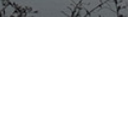
Villa Elisa, 22 de abril de 2026
Mejoras en el Pabellón 4 del
Museo Estancia El Porvenir