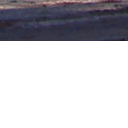
VILLA ELISA 21/08/20
Cabe
recordar que Villa Elisa tiene
confirmadas 30 viviendas, para
lo cual en una primera etapa se
han cedido 18 lotes al Instituto