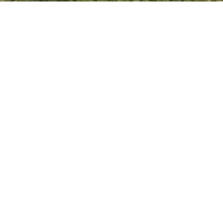
VILLA ELISA 05/10/20
Desde la Municipalidad de Villa Elisa se avanza con la
organización de la “FeriJardín2020” a concretarse el 25
de octubre en Plazas Urquiza y San Martin, bajo el
cumplimiento de protocolos de prevención.
Esta expo tiene el fin de reforzar la identidad de la
ciudad, generando un encuentro en espacios públicos
donde haya exposición y venta de flores, plantas,
cactus, árboles, arbustos, suculentas, macetas, adornos