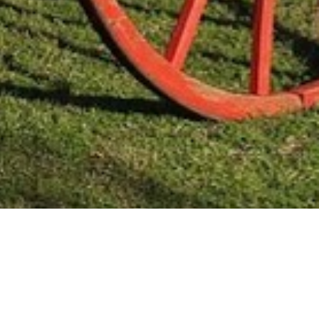
Mas Noticias
Colón
(4838)
Concepción Del Uruguay
(321)