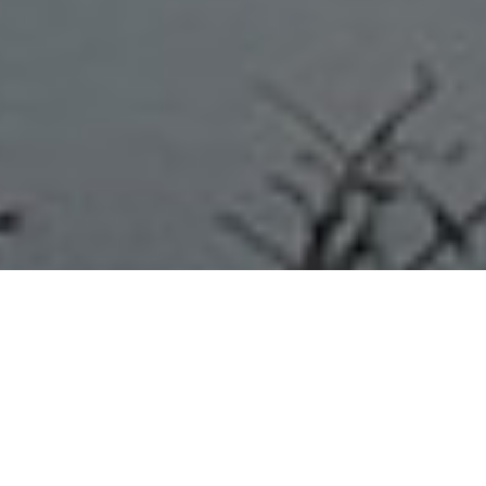
Liebig
Home
/
Liebig