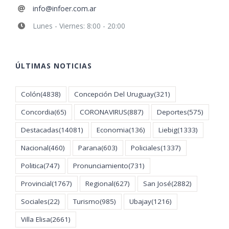
info@infoer.com.ar
Lunes - Viernes: 8:00 - 20:00
ÚLTIMAS NOTICIAS
Colón
(4838)
Concepción Del Uruguay
(321)
Concordia
(65)
CORONAVIRUS
(887)
Deportes
(575)
Destacadas
(14081)
Economia
(136)
Liebig
(1333)
Nacional
(460)
Parana
(603)
Policiales
(1337)
Politica
(747)
Pronunciamiento
(731)
Provincial
(1767)
Regional
(627)
San José
(2882)
Sociales
(22)
Turismo
(985)
Ubajay
(1216)
Villa Elisa
(2661)