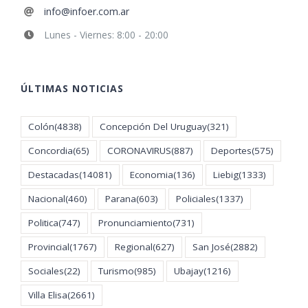
info@infoer.com.ar
Lunes - Viernes: 8:00 - 20:00
ÚLTIMAS NOTICIAS
Colón
(4838)
Concepción Del Uruguay
(321)
Concordia
(65)
CORONAVIRUS
(887)
Deportes
(575)
Destacadas
(14081)
Economia
(136)
Liebig
(1333)
Nacional
(460)
Parana
(603)
Policiales
(1337)
Politica
(747)
Pronunciamiento
(731)
Provincial
(1767)
Regional
(627)
San José
(2882)
Sociales
(22)
Turismo
(985)
Ubajay
(1216)
Villa Elisa
(2661)