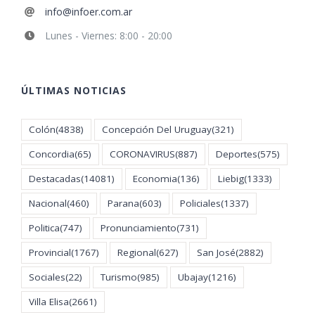
info@infoer.com.ar
Lunes - Viernes: 8:00 - 20:00
ÚLTIMAS NOTICIAS
Colón
(4838)
Concepción Del Uruguay
(321)
Concordia
(65)
CORONAVIRUS
(887)
Deportes
(575)
Destacadas
(14081)
Economia
(136)
Liebig
(1333)
Nacional
(460)
Parana
(603)
Policiales
(1337)
Politica
(747)
Pronunciamiento
(731)
Provincial
(1767)
Regional
(627)
San José
(2882)
Sociales
(22)
Turismo
(985)
Ubajay
(1216)
Villa Elisa
(2661)