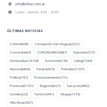
info@infoer.com.ar
Lunes - Viernes: 8:00 - 20:00
ÚLTIMAS NOTICIAS
Colón
(4838)
Concepción Del Uruguay
(321)
Concordia
(65)
CORONAVIRUS
(887)
Deportes
(575)
Destacadas
(14108)
Economia
(136)
Liebig
(1344)
Nacional
(460)
Parana
(603)
Policiales
(1337)
Politica
(747)
Pronunciamiento
(731)
Provincial
(1767)
Regional
(627)
San José
(2892)
Sociales
(22)
Turismo
(991)
Ubajay
(1216)
Villa Elisa
(2667)