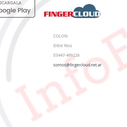
COLON
Entre Rios
03447-499226
somos@fingercloud.net.ar