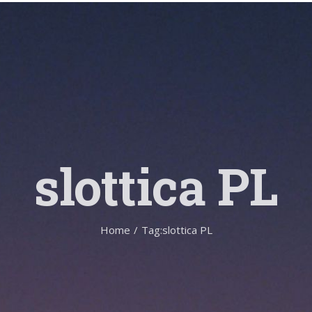
slottica PL
Home
/
Tag:
slottica PL