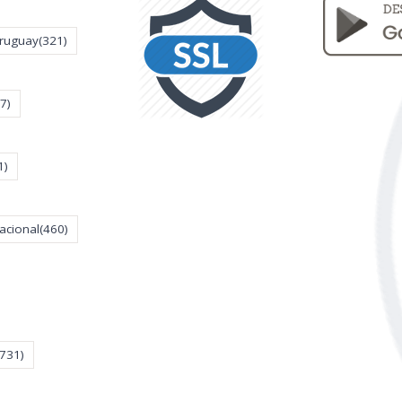
Uruguay
(321)
7)
1)
acional
(460)
(731)