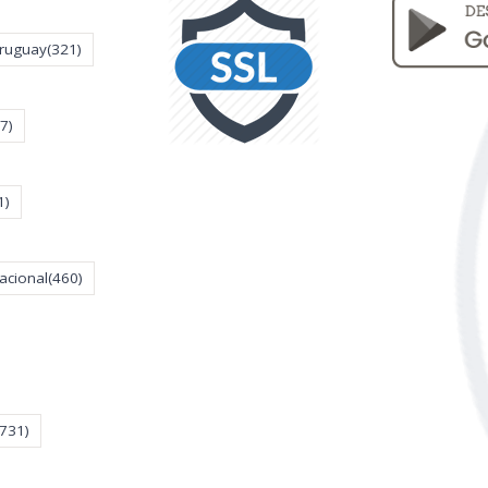
Uruguay
(321)
7)
1)
acional
(460)
(731)