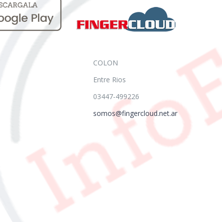
COLON
Entre Rios
03447-499226
somos@fingercloud.net.ar