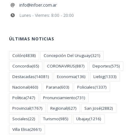
info@infoer.com.ar
Lunes - Viernes: 8:00 - 20:00
ÚLTIMAS NOTICIAS
Colón
(4838)
Concepción Del Uruguay
(321)
Concordia
(65)
CORONAVIRUS
(887)
Deportes
(575)
Destacadas
(14081)
Economia
(136)
Liebig
(1333)
Nacional
(460)
Parana
(603)
Policiales
(1337)
Politica
(747)
Pronunciamiento
(731)
Provincial
(1767)
Regional
(627)
San José
(2882)
Sociales
(22)
Turismo
(985)
Ubajay
(1216)
Villa Elisa
(2661)