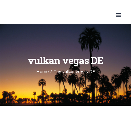
Skip
to
content
vulkan vegas DE
Home
/
Tag:
vulkan vegas DE