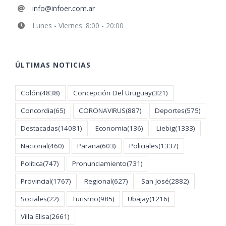
info@infoer.com.ar
Lunes - Viernes: 8:00 - 20:00
ÚLTIMAS NOTICIAS
Colón
(4838)
Concepción Del Uruguay
(321)
Concordia
(65)
CORONAVIRUS
(887)
Deportes
(575)
Destacadas
(14081)
Economia
(136)
Liebig
(1333)
Nacional
(460)
Parana
(603)
Policiales
(1337)
Politica
(747)
Pronunciamiento
(731)
Provincial
(1767)
Regional
(627)
San José
(2882)
Sociales
(22)
Turismo
(985)
Ubajay
(1216)
Villa Elisa
(2661)