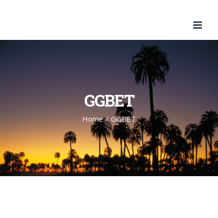
Skip
to
content
GGBET
Home
/
GGBET