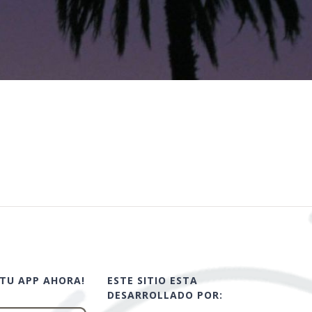
TU APP AHORA!
ESTE SITIO ESTA
DESARROLLADO POR: