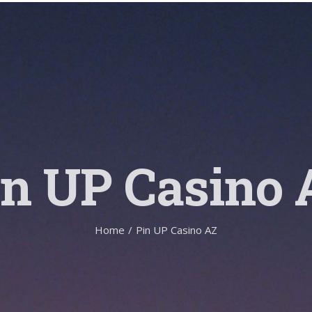
in UP Casino 
Home
/
Pin UP Casino AZ