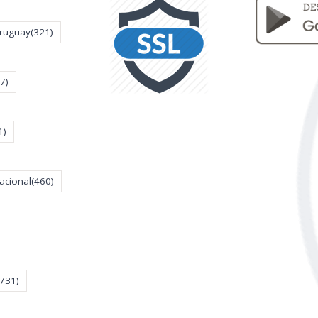
Uruguay
(321)
7)
1)
acional
(460)
(731)