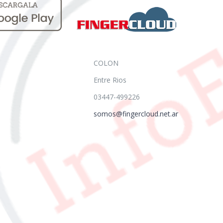
COLON
Entre Rios
03447-499226
somos@fingercloud.net.ar