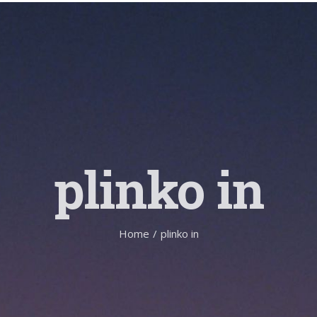
plinko in
Home
/
plinko in