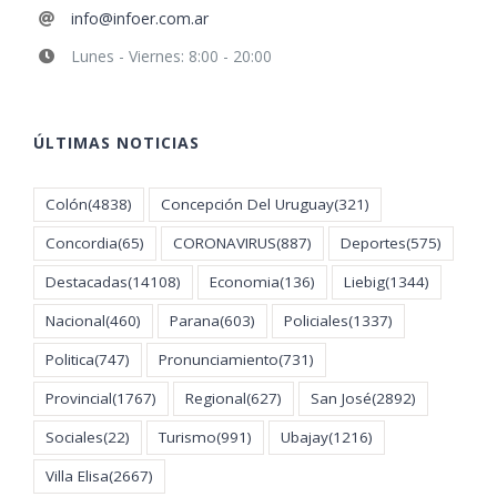
info@infoer.com.ar
Lunes - Viernes: 8:00 - 20:00
ÚLTIMAS NOTICIAS
Colón
(4838)
Concepción Del Uruguay
(321)
Concordia
(65)
CORONAVIRUS
(887)
Deportes
(575)
Destacadas
(14108)
Economia
(136)
Liebig
(1344)
Nacional
(460)
Parana
(603)
Policiales
(1337)
Politica
(747)
Pronunciamiento
(731)
Provincial
(1767)
Regional
(627)
San José
(2892)
Sociales
(22)
Turismo
(991)
Ubajay
(1216)
Villa Elisa
(2667)