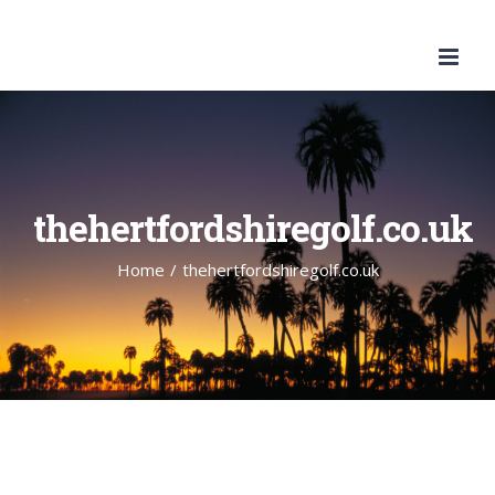
Skip
to
content
thehertfordshiregolf.co.uk
Home
/
thehertfordshiregolf.co.uk